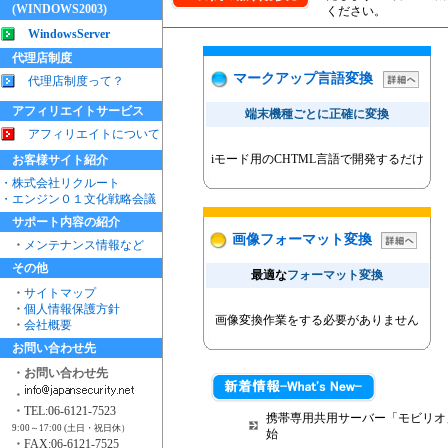
(WINDOWS2003)
ください。
WindowsServer
代理店制度
マークアップ言語変換
代理店制度って？
アフィリエイトサービス
端末機種ごとに
正確に変換
アフィリエイトについて
iモード用のCHTML言語で開発するだけ
お客様サイト紹介
・株式会社リクルート
・エンジン０１文化戦略会議
サポート内容の紹介
画像フォーマット変換
・
メンテナンス情報など
その他
最適な
フォーマット変換
・
サイトマップ
・
個人情報保護方針
画像変換作業をする必要がありません
・
会社概要
お問い合わせ先
・お問い合わせ先
・
・
TEL:06-6121-7523
携帯専用共用サーバー「モビリオ
9:00～17:00 (土日・祝日休）
始
・
FAX:06-6121-7525