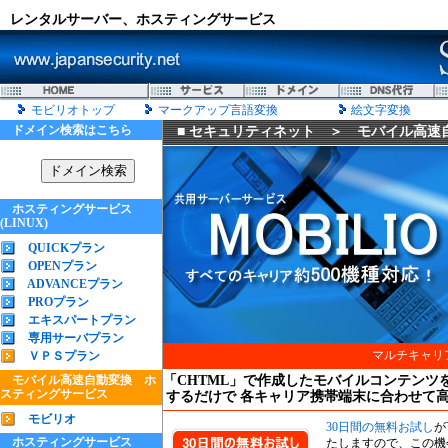
レンタルサーバー、ホスティングサービス
モビリオトップ
マークアップ言語変換
絵文字変換
ドメイン検索はこちら
■ セキュリティネット ＞
モバイル高速
ホスティングサービス
(LINUX)
QUICKプラン
OPENプラン
ADVANCEプラン
PROプラン
エキスパートプラン
専用サーバプラン
マルチキャリ
ＶＰＳプラン
モバイル高速自動変換
ホ
「CHTML」で作成したモバイルコンテンツ
スティングサービス
するだけで 各キャリア携帯端末に合わせて
モビリオ
30日間の無料お試し
が
ホスティングサービス
たしますので、この機